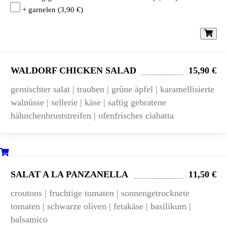
+ garnelen
(
3,90
€
)
WALDORF CHICKEN SALAD
15,90 €
gemischter salat | trauben | grüne äpfel | karamellisierte
walnüsse | sellerie | käse | saftig gebratene
hähnchenbruststreifen | ofenfrisches ciabatta
SALAT A LA PANZANELLA
11,50 €
croutons | fruchtige tomaten | sonnengetrocknete
tomaten | schwarze oliven | fetakäse | basilikum |
balsamico