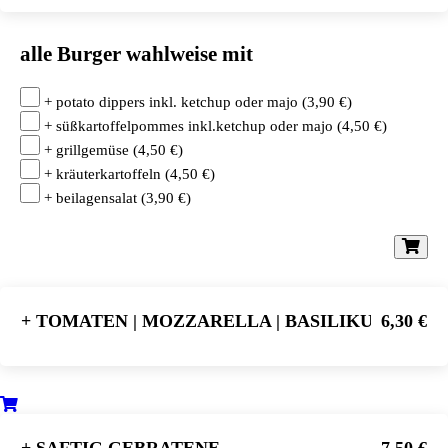
alle Burger wahlweise mit
+ potato dippers inkl. ketchup oder majo
(
3,90
€
)
+ süßkartoffelpommes inkl.ketchup oder majo
(
4,50
€
)
+ grillgemüse
(
4,50
€
)
+ kräuterkartoffeln
(
4,50
€
)
+ beilagensalat
(
3,90
€
)
+ TOMATEN | MOZZARELLA | BASILIKUM
6,30 €
+ SAFTIG GEBRATENE
7,50 €