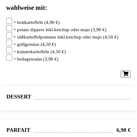
wahlweise mit:
+ bratkartoffeln
(
4,90
€
)
+ potato dippers inkl.ketchup oder majo
(
3,90
€
)
+ süßkartoffelpommes inkl.ketchup oder majo
(
4,50
€
)
+ grillgemüse
(
4,50
€
)
+ kräuterkartoffeln
(
4,50
€
)
+ beilagensalat
(
3,90
€
)
DESSERT
PARFAIT
6,90 €