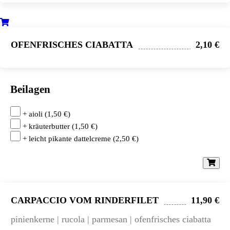
OFENFRISCHES CIABATTA
2,10 €
Beilagen
+ aioli
(
1,50
€
)
+ kräuterbutter
(
1,50
€
)
+ leicht pikante dattelcreme
(
2,50
€
)
CARPACCIO VOM RINDERFILET
11,90 €
pinienkerne | rucola | parmesan | ofenfrisches ciabatta