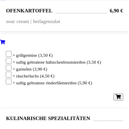
OFENKARTOFFEL
6,90 €
sour cream | beilagensalat
+ grillgemüse
(
3,50
€
)
+ saftig gebratene hähnchenbruststreifen
(
3,50
€
)
+ garnelen
(
3,90
€
)
+ räucherlachs
(
4,50
€
)
+ saftig gebratene rinderfiletstreifen
(
5,90
€
)
KULINARISCHE SPEZIALITÄTEN