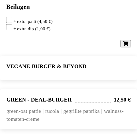
Beilagen
+ extra patti
(
4,50
€
)
+ extra dip
(
1,00
€
)
VEGANE-BURGER & BEYOND
GREEN - DEAL-BURGER
12,50 €
green-oat pattie | rucola | gegrillte paprika | walnuss-
tomaten-creme