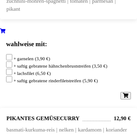
zuchhini-möhren-spaghetti | tomaten | parmesan |
pikant
wahlweise mit:
+ garnelen
(
3,90
€
)
+ saftig gebratene hähnchenbruststreifen
(
3,50
€
)
+ lachsfilet
(
6,50
€
)
+ saftig gebratene rinderfiletstreifen
(
5,90
€
)
PIKANTES GEMÜSECURRY
12,90 €
basmati-kurkuma-reis | nelken | kardamom | koriander