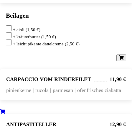
Beilagen
+ aioli
(
1,50
€
)
+ kräuterbutter
(
1,50
€
)
+ leicht pikante dattelcreme
(
2,50
€
)
CARPACCIO VOM RINDERFILET
11,90 €
pinienkerne | rucola | parmesan | ofenfrisches ciabatta
ANTIPASTITELLER
12,90 €