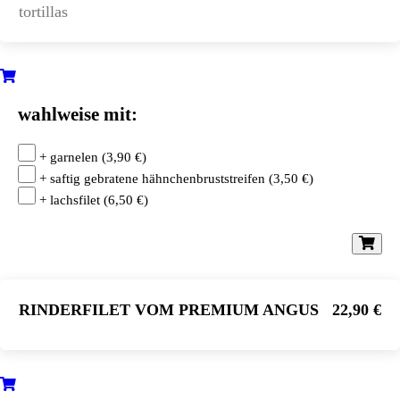
tortillas
wahlweise mit:
+ garnelen
(
3,90
€
)
+ saftig gebratene hähnchenbruststreifen
(
3,50
€
)
+ lachsfilet
(
6,50
€
)
RINDERFILET VOM PREMIUM ANGUS RIND
22,90 €