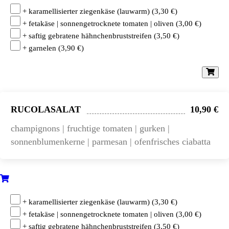
+ karamellisierter ziegenkäse (lauwarm)
(
3,30
€
)
+ fetakäse | sonnengetrocknete tomaten | oliven
(
3,00
€
)
+ saftig gebratene hähnchenbruststreifen
(
3,50
€
)
+ garnelen
(
3,90
€
)
RUCOLASALAT
10,90 €
champignons | fruchtige tomaten | gurken |
sonnenblumenkerne | parmesan | ofenfrisches ciabatta
+ karamellisierter ziegenkäse (lauwarm)
(
3,30
€
)
+ fetakäse | sonnengetrocknete tomaten | oliven
(
3,00
€
)
+ saftig gebratene hähnchenbruststreifen
(
3,50
€
)