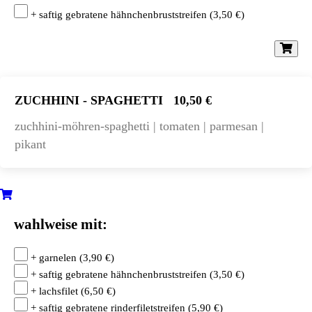
+ saftig gebratene hähnchenbruststreifen
(
3,50
€
)
ZUCHHINI - SPAGHETTI
10,50 €
zuchhini-möhren-spaghetti | tomaten | parmesan |
pikant
wahlweise mit:
+ garnelen
(
3,90
€
)
+ saftig gebratene hähnchenbruststreifen
(
3,50
€
)
+ lachsfilet
(
6,50
€
)
+ saftig gebratene rinderfiletstreifen
(
5,90
€
)