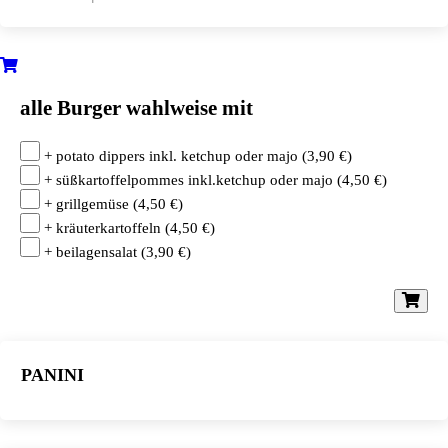
alle Burger wahlweise mit
+ potato dippers inkl. ketchup oder majo
(
3,90
€
)
+ süßkartoffelpommes inkl.ketchup oder majo
(
4,50
€
)
+ grillgemüse
(
4,50
€
)
+ kräuterkartoffeln
(
4,50
€
)
+ beilagensalat
(
3,90
€
)
PANINI