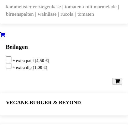
karamelisierter ziegenkäse | tomaten-chili marmelade |
birnenspalten | walnüsse | rucola | tomaten
Beilagen
+ extra patti
(
4,50
€
)
+ extra dip
(
1,00
€
)
VEGANE-BURGER & BEYOND