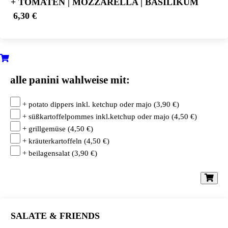
+ TOMATEN | MOZZARELLA | BASILIKUM
6,30 €
alle panini wahlweise mit:
+ potato dippers inkl. ketchup oder majo
(
3,90
€
)
+ süßkartoffelpommes inkl.ketchup oder majo
(
4,50
€
)
+ grillgemüse
(
4,50
€
)
+ kräuterkartoffeln
(
4,50
€
)
+ beilagensalat
(
3,90
€
)
SALATE & FRIENDS