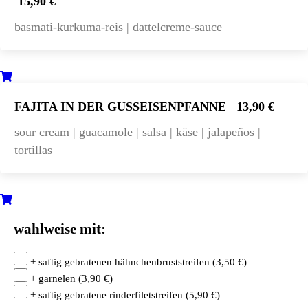
15,90 €
basmati-kurkuma-reis | dattelcreme-sauce
FAJITA IN DER GUSSEISENPFANNE
13,90 €
sour cream | guacamole | salsa | käse | jalapeños |
tortillas
wahlweise mit:
+ saftig gebratenen hähnchenbruststreifen
(
3,50
€
)
+ garnelen
(
3,90
€
)
+ saftig gebratene rinderfiletstreifen
(
5,90
€
)