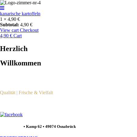
kanarische kartoffeln
1 ×
4,90
€
Subtotal:
4,90
€
View cart
Checkout
4,90
€
Cart
Herzlich
Willkommen
im modernen Szenelokal
mit internationalen Delikatessen
mitten in Osnabrück
Qualität | Frische & Vielfalt
liegt uns am Herzen.
Gutes Essen in gemütlicher
Atmosphäre genießen.
Zimmer Nr.4
• Kamp 62 • 49074 Osnabrück