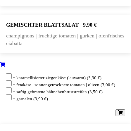
GEMISCHTER BLATTSALAT
9,90 €
champignons | fruchtige tomaten | gurken | ofenfrisches
ciabatta
+ karamellisierter ziegenkäse (lauwarm)
(
3,30
€
)
+ fetakäse | sonnengetrocknete tomaten | oliven
(
3,00
€
)
+ saftig gebratene hähnchenbruststreifen
(
3,50
€
)
+ garnelen
(
3,90
€
)