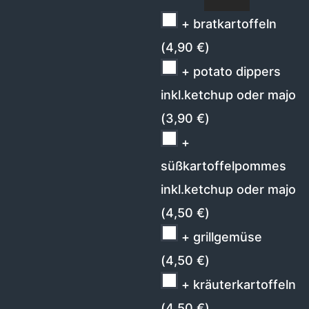
+ bratkartoffeln
(
4,90
€
)
+ potato dippers
inkl.ketchup oder majo
(
3,90
€
)
+
süßkartoffelpommes
inkl.ketchup oder majo
(
4,50
€
)
+ grillgemüse
(
4,50
€
)
+ kräuterkartoffeln
(
4,50
€
)