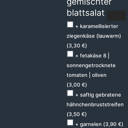
gemischter
blattsalat
+ karamellisierter
ziegenkäse (lauwarm)
(
3,30
€
)
+ fetakäse 8 |
sonnengetrocknete
tomaten | oliven
(
3,00
€
)
+ saftig gebratene
hähnchenbruststreifen
(
3,50
€
)
+ garnelen
(
3,90
€
)