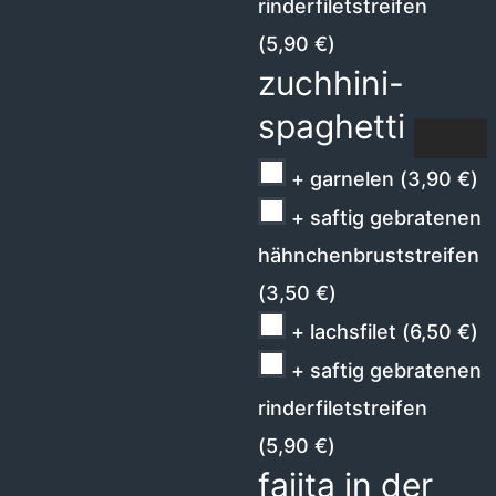
rinderfiletstreifen
(
5,90
€
)
zuchhini-
spaghetti
+ garnelen
(
3,90
€
)
+ saftig gebratenen
hähnchenbruststreifen
(
3,50
€
)
+ lachsfilet
(
6,50
€
)
+ saftig gebratenen
rinderfiletstreifen
(
5,90
€
)
fajita in der