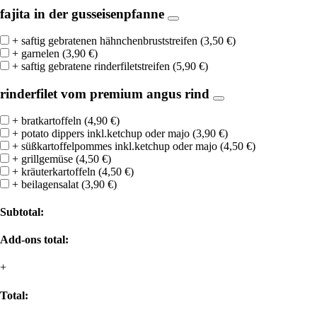
fajita in der gusseisenpfanne
+ saftig gebratenen hähnchenbruststreifen
(
3,50
€
)
+ garnelen
(
3,90
€
)
+ saftig gebratene rinderfiletstreifen
(
5,90
€
)
rinderfilet vom premium angus rind
+ bratkartoffeln
(
4,90
€
)
+ potato dippers inkl.ketchup oder majo
(
3,90
€
)
+ süßkartoffelpommes inkl.ketchup oder majo
(
4,50
€
)
+ grillgemüse
(
4,50
€
)
+ kräuterkartoffeln
(
4,50
€
)
+ beilagensalat
(
3,90
€
)
Subtotal:
Add-ons total:
+
Total: