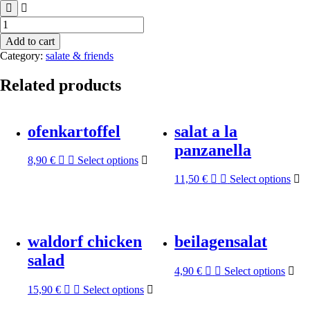
rucolasalat
quantity
Add to cart
Category:
salate & friends
Related products
ofenkartoffel
salat a la
panzanella
8,90
€
Select options
11,50
€
Select options
waldorf chicken
beilagensalat
salad
4,90
€
Select options
15,90
€
Select options