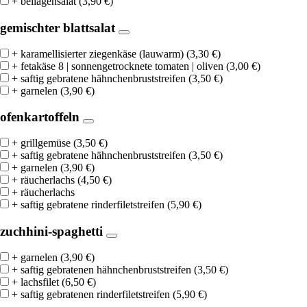
+ beilagensalat
(
3,90
€
)
gemischter blattsalat
+ karamellisierter ziegenkäse (lauwarm)
(
3,30
€
)
+ fetakäse 8 | sonnengetrocknete tomaten | oliven
(
3,00
€
)
+ saftig gebratene hähnchenbruststreifen
(
3,50
€
)
+ garnelen
(
3,90
€
)
ofenkartoffeln
+ grillgemüse
(
3,50
€
)
+ saftig gebratene hähnchenbruststreifen
(
3,50
€
)
+ garnelen
(
3,90
€
)
+ räucherlachs
(
4,50
€
)
+ räucherlachs
+ saftig gebratene rinderfiletstreifen
(
5,90
€
)
zuchhini-spaghetti
+ garnelen
(
3,90
€
)
+ saftig gebratenen hähnchenbruststreifen
(
3,50
€
)
+ lachsfilet
(
6,50
€
)
+ saftig gebratenen rinderfiletstreifen
(
5,90
€
)