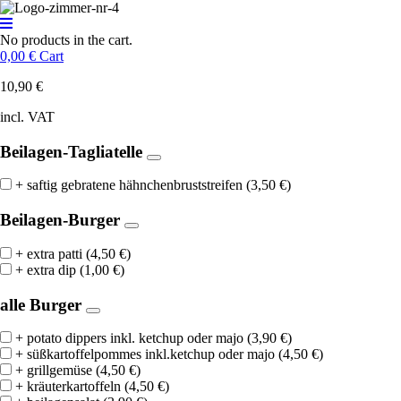
No products in the cart.
0,00
€
Cart
10,90
€
incl. VAT
Beilagen-Tagliatelle
+ saftig gebratene hähnchenbruststreifen
(
3,50
€
)
Beilagen-Burger
+ extra patti
(
4,50
€
)
+ extra dip
(
1,00
€
)
alle Burger
+ potato dippers inkl. ketchup oder majo
(
3,90
€
)
+ süßkartoffelpommes inkl.ketchup oder majo
(
4,50
€
)
+ grillgemüse
(
4,50
€
)
+ kräuterkartoffeln
(
4,50
€
)